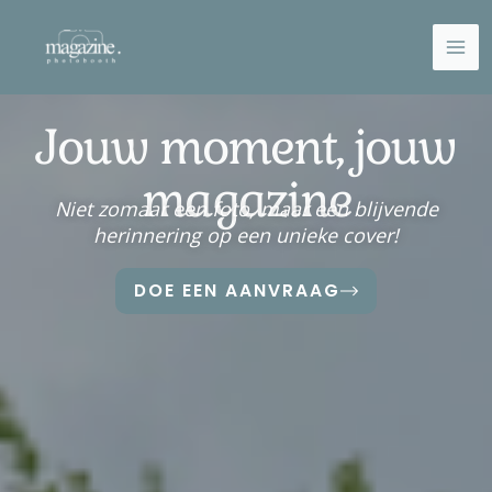
Ga
naar
de
inhoud
Jouw moment, jouw
magazine
Niet zomaar een foto, maar een blijvende
herinnering op een unieke cover!
DOE EEN AANVRAAG