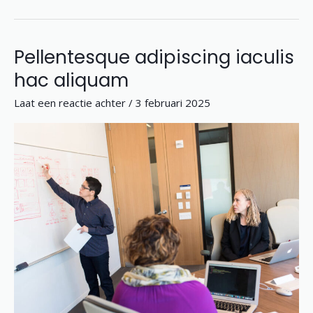
Pellentesque adipiscing iaculis
Pellentesque
adipiscing
hac aliquam
iaculis
Laat een reactie achter
/
3 februari 2025
hac
aliquam