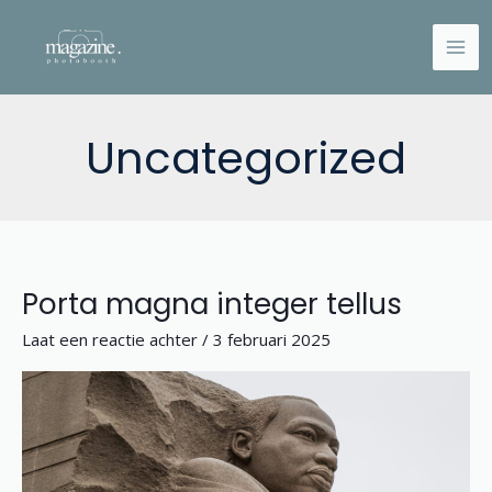
Ga
naar
de
inhoud
Uncategorized
Porta magna integer tellus
Porta
magna
Laat een reactie achter
/
3 februari 2025
integer
tellus