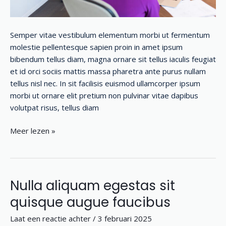
Semper vitae vestibulum elementum morbi ut fermentum
molestie pellentesque sapien proin in amet ipsum
bibendum tellus diam, magna ornare sit tellus iaculis feugiat
et id orci sociis mattis massa pharetra ante purus nullam
tellus nisl nec. In sit facilisis euismod ullamcorper ipsum
morbi ut ornare elit pretium non pulvinar vitae dapibus
volutpat risus, tellus diam
Meer lezen »
Nulla aliquam egestas sit
Nulla
aliquam
quisque augue faucibus
egestas
Laat een reactie achter
/
3 februari 2025
sit