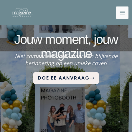
Ga
naar
de
inhoud
Jouw moment, jouw
magazine
Niet zomaar een foto, maar een blijvende
herinnering op een unieke cover!
DOE EE AANVRAAG