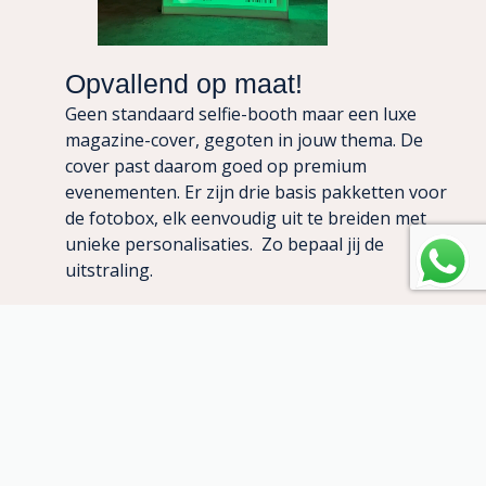
Opvallend op maat!
Geen standaard selfie-booth maar een luxe
magazine-cover, gegoten in jouw thema. De
cover past daarom goed op premium
evenementen. Er zijn drie basis pakketten voor
de fotobox, elk eenvoudig uit te breiden met
unieke personalisaties. Zo bepaal jij de
uitstraling.
Geef ons een korte omschrijving van jouw stijl
en voorkeuren, en wij maken het voorstel voor
een photobooth op maat voor jouw event. Met
deze flexibele aanpak leveren we altijd een
unieke photobooth die aansluit bij de stijl en
het doel van jouw event. Van merkactivatie tot
jubileumfeest, wij zorgen voor een ervaring die